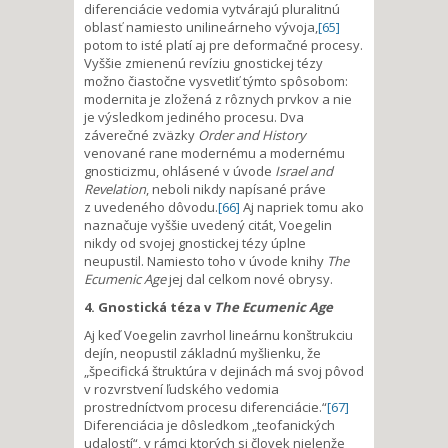
diferenciácie vedomia vytvárajú pluralitnú
oblasť namiesto unilineárneho vývoja,
[65]
potom to isté platí aj pre deformačné procesy.
Vyššie zmienenú revíziu gnostickej tézy
možno čiastočne vysvetliť týmto spôsobom:
modernita je zložená z rôznych prvkov a nie
je výsledkom jediného procesu. Dva
záverečné zväzky
Order and History
venované rane modernému a modernému
gnosticizmu, ohlásené v úvode
Israel and
Revelation
, neboli nikdy napísané práve
z uvedeného dôvodu.
[66]
Aj napriek tomu ako
naznačuje vyššie uvedený citát, Voegelin
nikdy od svojej gnostickej tézy úplne
neupustil. Namiesto toho v úvode knihy
The
Ecumenic Age
jej dal celkom nové obrysy.
4. Gnostická téza v
The Ecumenic Age
Aj keď Voegelin zavrhol lineárnu konštrukciu
dejín, neopustil základnú myšlienku, že
„špecifická štruktúra v dejinách má svoj pôvod
v rozvrstvení ľudského vedomia
prostredníctvom procesu diferenciácie.“
[67]
Diferenciácia je dôsledkom „teofanických
udalostí“, v rámci ktorých si človek nielenže