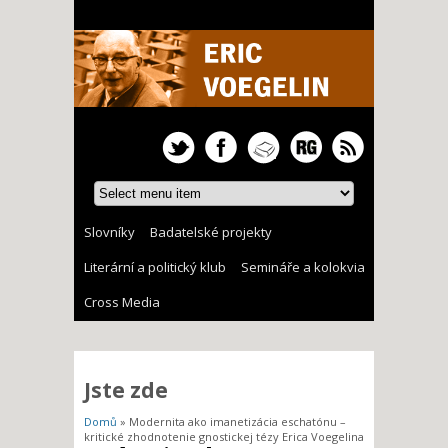
Slovníky
Badatelské projekty
Literární a politický klub
Semináře a kolokvia
Cross Media
Jste zde
Domů
» Modernita ako imanetizácia eschatónu –
kritické zhodnotenie gnostickej tézy Erica Voegelina