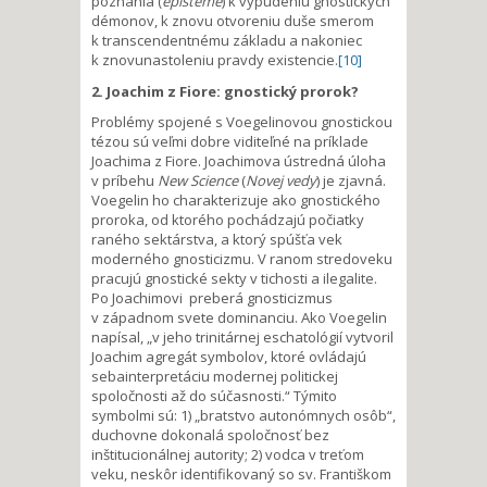
poznania (
epistémé
) k vypudeniu gnostických
démonov, k znovu otvoreniu duše smerom
k transcendentnému základu a nakoniec
k znovunastoleniu pravdy existencie.
[10]
2. Joachim z Fiore: gnostický prorok?
Problémy spojené s Voegelinovou gnostickou
tézou sú veľmi dobre viditeľné na príklade
Joachima z Fiore. Joachimova ústredná úloha
v príbehu
New Science
(
Novej vedy
) je zjavná.
Voegelin ho charakterizuje ako gnostického
proroka, od ktorého pochádzajú počiatky
raného sektárstva, a ktorý spúšťa vek
moderného gnosticizmu. V ranom stredoveku
pracujú gnostické sekty v tichosti a ilegalite.
Po Joachimovi preberá gnosticizmus
v západnom svete dominanciu. Ako Voegelin
napísal, „v jeho trinitárnej eschatológií vytvoril
Joachim agregát symbolov, ktoré ovládajú
sebainterpretáciu modernej politickej
spoločnosti až do súčasnosti.“ Týmito
symbolmi sú: 1) „bratstvo autonómnych osôb“,
duchovne dokonalá spoločnosť bez
inštitucionálnej autority; 2) vodca v treťom
veku, neskôr identifikovaný so sv. Františkom