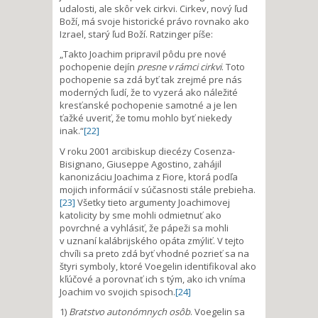
udalosti, ale skôr vek cirkvi. Cirkev, nový ľud
Boží, má svoje historické právo rovnako ako
Izrael, starý ľud Boží. Ratzinger píše:
„Takto Joachim pripravil pôdu pre nové
pochopenie dejín
presne v rámci cirkvi
. Toto
pochopenie sa zdá byť tak zrejmé pre nás
moderných ľudí, že to vyzerá ako náležité
kresťanské pochopenie samotné a je len
ťažké uveriť, že tomu mohlo byť niekedy
inak.“
[22]
V roku 2001 arcibiskup diecézy Cosenza-
Bisignano, Giuseppe Agostino, zahájil
kanonizáciu Joachima z Fiore, ktorá podľa
mojich informácií v súčasnosti stále prebieha.
[23]
Všetky tieto argumenty Joachimovej
katolicity by sme mohli odmietnuť ako
povrchné a vyhlásiť, že pápeži sa mohli
v uznaní kalábrijského opáta zmýliť. V tejto
chvíli sa preto zdá byť vhodné pozrieť sa na
štyri symboly, ktoré Voegelin identifikoval ako
kľúčové a porovnať ich s tým, ako ich vníma
Joachim vo svojich spisoch.
[24]
1)
Bratstvo autonómnych osôb
. Voegelin sa