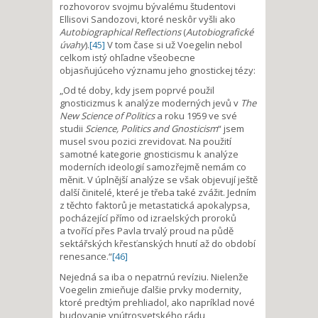
rozhovorov svojmu bývalému študentovi
Ellisovi Sandozovi, ktoré neskôr vyšli ako
Autobiographical Reflections
(
Autobiografické
úvahy
).
[45]
V tom čase si už Voegelin nebol
celkom istý ohľadne všeobecne
objasňujúceho významu jeho gnostickej tézy:
„Od té doby, kdy jsem poprvé použil
gnosticizmus k analýze moderných jevů v
The
New Science of Politics
a roku 1959 ve své
studii
Science, Politics and Gnosticism
“ jsem
musel svou pozici zrevidovat. Na použití
samotné kategorie gnosticismu k analýze
moderních ideologií samozřejmě nemám co
měnit. V úplnější analýze se však objevují ještě
další činitelé, které je třeba také zvážit. Jedním
z těchto faktorů je metastatická apokalypsa,
pocházející přímo od izraelských proroků
a tvořící přes Pavla trvalý proud na půdě
sektářských křesťanských hnutí až do období
renesance.“
[46]
Nejedná sa iba o nepatrnú revíziu. Nielenže
Voegelin zmieňuje ďalšie prvky modernity,
ktoré predtým prehliadol, ako napríklad nové
budovanie vnútrosvetského rádu