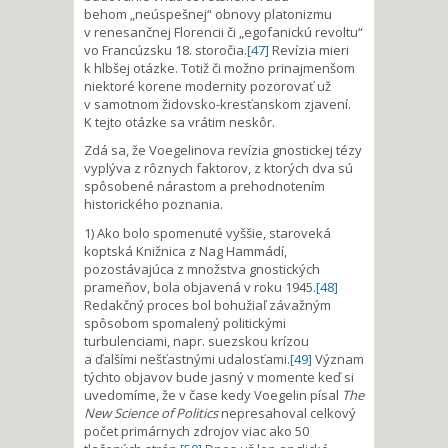
behom „neúspešnej“ obnovy platonizmu
v renesančnej Florencii či „egofanickú revoltu“
vo Francúzsku 18. storočia.
[47]
Revízia mieri
k hlbšej otázke. Totiž či možno prinajmenšom
niektoré korene modernity pozorovať už
v samotnom židovsko-kresťanskom zjavení.
K tejto otázke sa vrátim neskôr.
Zdá sa, že Voegelinova revízia gnostickej tézy
vyplýva z rôznych faktorov, z ktorých dva sú
spôsobené nárastom a prehodnotením
historického poznania.
1) Ako bolo spomenuté vyššie, staroveká
koptská Knižnica z Nag Hammádí,
pozostávajúca z množstva gnostických
prameňov, bola objavená v roku 1945.
[48]
Redakčný proces bol bohužiaľ závažným
spôsobom spomalený politickými
turbulenciami, napr. suezskou krízou
a ďalšími nešťastnými udalosťami.
[49]
Význam
týchto objavov bude jasný v momente keď si
uvedomíme, že v čase kedy Voegelin písal
The
New Science of Politics
nepresahoval celkový
počet primárnych zdrojov viac ako 50