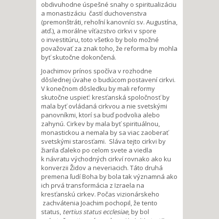
obdivuhodne úspešné snahy o spiritualizáciu
a monastizáciu častí duchovenstva
(premonštráti, rehoľní kanovníci sv. Augustína,
atď.), a morálne víťazstvo cirkvi v spore
o investitúru, toto všetko by bolo možné
považovať za znak toho, že reforma by mohla
byť skutočne dokončená.
Joachimov prínos spočíva v rozhodne
dôslednej úvahe o budúcom postavení cirkvi.
V konečnom dôsledku by mali reformy
skutočne uspieť: kresťanská spoločnosť by
mala byť ovládaná cirkvou a nie svetskými
panovníkmi, ktorí sa buď podvolia alebo
zahynú. Cirkev by mala byť spirituálnou,
monastickou a nemala by sa viac zaoberať
svetskými starosťami. Sláva tejto cirkvi by
žiarila ďaleko po celom svete a viedla
k návratu východných cirkví rovnako ako ku
konverzii Židov a neveriacich. Táto druhá
premena ľudí Boha by bola tak významná ako
ich prvá transformácia z Izraela na
kresťanskú cirkev. Počas vizionárskeho
zachvátenia Joachim pochopil, že tento
status,
tertius status ecclesiae
, by bol