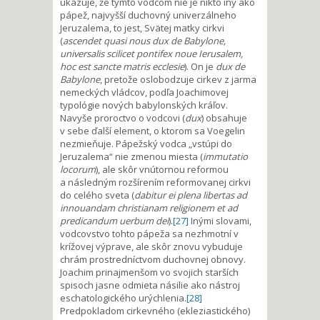
ukazuje, že týmto vodcom nie je nikto iný ako
pápež, najvyšší duchovný univerzálneho
Jeruzalema, to jest, Svätej matky cirkvi
(
ascendet quasi nous dux de Babylone,
universalis scilicet pontifex noue Ierusalem,
hoc est sancte matris ecclesie
). On je
dux de
Babylone
, pretože oslobodzuje cirkev z jarma
nemeckých vládcov, podľa Joachimovej
typológie nových babylonských kráľov.
Navyše proroctvo o vodcovi (
dux
) obsahuje
v sebe ďalší element, o ktorom sa Voegelin
nezmieňuje. Pápežský vodca „vstúpi do
Jeruzalema“ nie zmenou miesta (
immutatio
locorum
), ale skôr vnútornou reformou
a následným rozšírením reformovanej cirkvi
do celého sveta (
dabitur ei plena libertas ad
innouandam christianam religionem et ad
predicandum uerbum dei
).
[27]
Inými slovami,
vodcovstvo tohto pápeža sa nezhmotní v
krížovej výprave, ale skôr znovu vybuduje
chrám prostredníctvom duchovnej obnovy.
Joachim prinajmenšom vo svojich starších
spisoch jasne odmieta násilie ako nástroj
eschatologického urýchlenia.
[28]
Predpokladom cirkevného (ekleziastického)