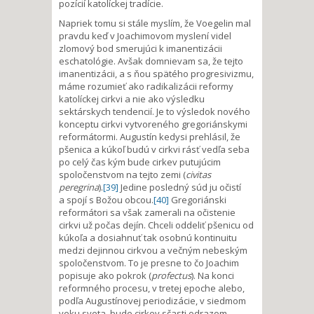
pozícií katolíckej tradície.
Napriek tomu si stále myslím, že Voegelin mal
pravdu keď v Joachimovom myslení videl
zlomový bod smerujúci k imanentizácii
eschatológie. Avšak domnievam sa, že tejto
imanentizácii, a s ňou spätého progresivizmu,
máme rozumieť ako radikalizácii reformy
katolíckej cirkvi a nie ako výsledku
sektárskych tendencií. Je to výsledok nového
konceptu cirkvi vytvoreného gregoriánskymi
reformátormi. Augustín kedysi prehlásil, že
pšenica a kúkoľ budú v cirkvi rásť vedľa seba
po celý čas kým bude cirkev putujúcim
spoločenstvom na tejto zemi (
civitas
peregrina
).
[39]
Jedine posledný súd ju očistí
a spojí s Božou obcou.
[40]
Gregoriánski
reformátori sa však zamerali na očistenie
cirkvi už počas dejín. Chceli oddeliť pšenicu od
kúkoľa a dosiahnuť tak osobnú kontinuitu
medzi dejinnou cirkvou a večným nebeským
spoločenstvom. To je presne to čo Joachim
popisuje ako pokrok (
profectus
). Na konci
reformného procesu, v tretej epoche alebo,
podľa Augustínovej periodizácie, v siedmom
veku sveta, bude cirkev sčasti odrazom