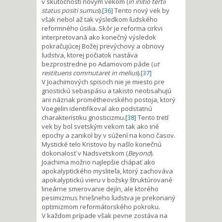
v skutočnosti novým vekom (
in initio tertii
status positi sumus
).
[36]
Tento nový vek by
však nebol až tak výsledkom ľudského
reformného úsilia. Skôr je reforma cirkvi
interpretovaná ako konečný výsledok
pokračujúcej Božej prevýchovy a obnovy
ľudstva, ktorej počiatok nastáva
bezprostredne po Adamovom páde (
ut
restituens commutaret in melius
).
[37]
V Joachimových spisoch nie je miesto pre
gnostickú sebaspásu a takisto neobsahujú
ani náznak prométheovského postoja, ktorý
Voegelin identifikoval ako podstatnú
charakteristiku gnosticizmu.
[38]
Tento tretí
vek by bol svetským vekom tak ako iné
epochy a zanikol by v súžení na konci časov.
Mystické telo Kristovo by našlo konečnú
dokonalosť v Nadsvetskom (
Beyond
).
Joachima možno najlepšie chápať ako
apokalyptického mysliteľa, ktorý zachováva
apokalyptickú vieru v božsky štruktúrované
lineárne smerovanie dejín, ale ktorého
pesimizmus hriešneho ľudstva je prekonaný
optimizmom reformátorského pokroku.
V každom prípade však pevne zostáva na