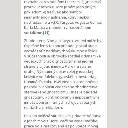
rovnako ako s Adolfom Hitlerom; 3) gnostický
prorok, Joachim z Fiore je sám jeho prvým
príkladom; 4) tretí vek ako symbol
imanentného naplnenia, ktorý neskôr
nachádzame u A.J.R. Turgota, Augusta Comta,
Karla Marxa a napokon v nacionálnom
socializme.
[11]
Zhodnotenie Voegelinových tvrdení môže byť
úspešné len v takom prípade, pokiaľ bude
vychádzať z nedávnych výskumov a štúdií.
V súčasnosti je obrovský rozdiel v dynamike
vedeckých prác o gnosticizme na jednej
strane a o Joachimovi z Fiore na strane
druhej. Významný objav celej gnostickej
knižnice neďaleko egyptského mesta Nag
Hammádí v roku 1945 viedol k ohromnému
pokroku v oblasti vedeckého zhodnotenia
starovekého gnosticizmu. Dnes je bádateľ
gnosticizmu konfrontovaný s impozantným
množstvom primárnych zdrojov v rôznych
edíciách a prekladoch.
Celkom odlišná situácia je v prípade bádania
o Joachimovi z Fiore. Väčšina vydavateľskej
práce bola realizovaná až po Voegelinovej