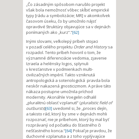
„Čo zásadným spôsobom narušilo projekt
však bola nemožnosť vôbec skĺbiť empirické
typy [rádu a symbolizácie; MR] v akomkoľvek
časovom úseku, čo by umožnilo nájsť
opravdivé štruktúry objavujúce sa v dejinách
ponímaných ako „kurz“.“
[62]
Inými slovami, veľkolepý príbeh stojaci
v pozadí celého projektu
Order and History
sa
rozpadol. Tento príbeh hovoril o tom, že
významné diferenciácie vedomia, zjavenie
Izraela a helénsky logos, splynuli
v kresťanstve v podmienkach multi-
civilizačných impérií. Takto vzniknutá
antropologická a soteriologická pravda bola
neskôr nakazená gnosticizmom. A práve táto
nákaza postupne umožnila príchod
modernity. Akonáhle Voegelin odhalil
„pluralitnú oblasť vzplanutí“ (
pluralistic field of
outbursts
)
[63]
uvedomil si, že „proces dejín,
a takisto rád, ktorý by sme v dejinách mohli
rozpoznať, nie je príbehom, ktorý by mal byť
rozprávaný od počiatku do šťastného či
nešťastného konca.“
[64]
Pokiaľ je pravdou, že
duchovné vzplanutia a z toho vyplývajúce