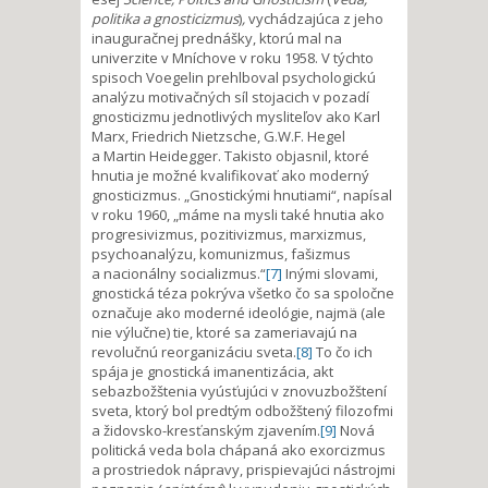
politika a gnosticizmus
)
,
vychádzajúca z jeho
inauguračnej prednášky, ktorú mal na
univerzite v Mníchove v roku 1958. V týchto
spisoch Voegelin prehlboval psychologickú
analýzu motivačných síl stojacich v pozadí
gnosticizmu jednotlivých mysliteľov ako Karl
Marx, Friedrich Nietzsche, G.W.F. Hegel
a Martin Heidegger. Takisto objasnil, ktoré
hnutia je možné kvalifikovať ako moderný
gnosticizmus. „Gnostickými hnutiami“, napísal
v roku 1960, „máme na mysli také hnutia ako
progresivizmus, pozitivizmus, marxizmus,
psychoanalýzu, komunizmus, fašizmus
a nacionálny socializmus.“
[7]
Inými slovami,
gnostická téza pokrýva všetko čo sa spoločne
označuje ako moderné ideológie, najmä (ale
nie výlučne) tie, ktoré sa zameriavajú na
revolučnú reorganizáciu sveta.
[8]
To čo ich
spája je gnostická imanentizácia, akt
sebazbožštenia vyúsťujúci v znovuzbožštení
sveta, ktorý bol predtým odbožštený filozofmi
a židovsko-kresťanským zjavením.
[9]
Nová
politická veda bola chápaná ako exorcizmus
a prostriedok nápravy, prispievajúci nástrojmi