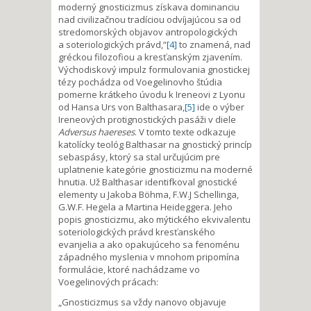
moderný gnosticizmus získava dominanciu
nad civilizačnou tradíciou odvíjajúcou sa od
stredomorských objavov antropologických
a soteriologických právd,“
[4]
to znamená, nad
gréckou filozofiou a kresťanským zjavením.
Východiskový impulz formulovania gnostickej
tézy pochádza od Voegelinovho štúdia
pomerne krátkeho úvodu k Ireneovi z Lyonu
od Hansa Urs von Balthasara,
[5]
ide o výber
Ireneových protignostických pasáži v diele
Adversus haereses
. V tomto texte odkazuje
katolícky teológ Balthasar na gnostický princíp
sebaspásy, ktorý sa stal určujúcim pre
uplatnenie kategórie gnosticizmu na moderné
hnutia. Už Balthasar identifkoval gnostické
elementy u Jakoba Böhma, F.W.J Schellinga,
G.W.F. Hegela a Martina Heideggera. Jeho
popis gnosticizmu, ako mýtického ekvivalentu
soteriologických právd kresťanského
evanjelia a ako opakujúceho sa fenoménu
západného myslenia v mnohom pripomína
formulácie, ktoré nachádzame vo
Voegelinových prácach:
„Gnosticizmus sa vždy nanovo objavuje