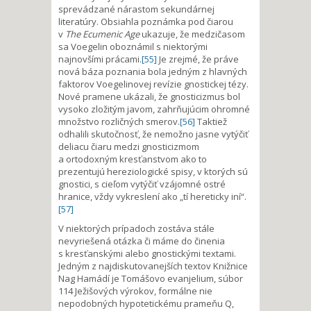
sprevádzané nárastom sekundárnej
literatúry. Obsiahla poznámka pod čiarou
v
The Ecumenic Age
ukazuje, že medzičasom
sa Voegelin oboznámil s niektorými
najnovšími prácami.
[55]
Je zrejmé, že práve
nová báza poznania bola jedným z hlavných
faktorov Voegelinovej revízie gnostickej tézy.
Nové pramene ukázali, že gnosticizmus bol
vysoko zložitým javom, zahrňujúcim ohromné
množstvo rozličných smerov.
[56]
Taktiež
odhalili skutočnosť, že nemožno jasne vytýčiť
deliacu čiaru medzi gnosticizmom
a ortodoxným kresťanstvom ako to
prezentujú hereziologické spisy, v ktorých sú
gnostici, s cieľom vytýčiť vzájomné ostré
hranice, vždy vykreslení ako „tí hereticky iní“.
[57]
V niektorých prípadoch zostáva stále
nevyriešená otázka či máme do činenia
s kresťanskými alebo gnostickými textami.
Jedným z najdiskutovanejších textov Knižnice
Nag Hamádí je Tomášovo evanjelium, súbor
114 Ježišových výrokov, formálne nie
nepodobných hypotetickému prameňu Q,