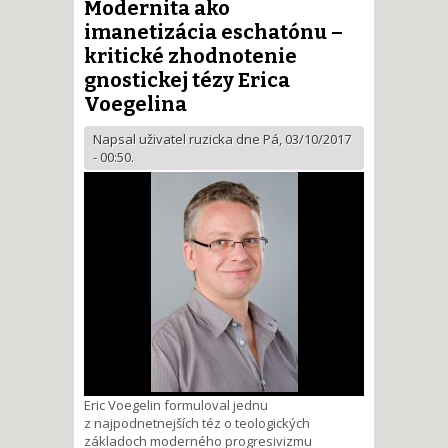
Modernita ako
imanetizácia eschatónu –
kritické zhodnotenie
gnostickej tézy Erica
Voegelina
Napsal uživatel
ruzicka
dne Pá, 03/10/2017
- 00:50.
Eric Voegelin formuloval jednu
z najpodnetnejších téz o teologických
základoch moderného progresivizmu