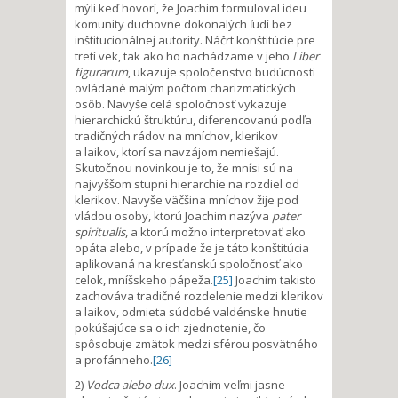
mýli keď hovorí, že Joachim formuloval ideu
komunity duchovne dokonalých ľudí bez
inštitucionálnej autority. Náčrt konštitúcie pre
tretí vek, tak ako ho nachádzame v jeho
Liber
figurarum
, ukazuje spoločenstvo budúcnosti
ovládané malým počtom charizmatických
osôb. Navyše celá spoločnosť vykazuje
hierarchickú štruktúru, diferencovanú podľa
tradičných rádov na mníchov, klerikov
a laikov, ktorí sa navzájom nemiešajú.
Skutočnou novinkou je to, že mnísi sú na
najvyššom stupni hierarchie na rozdiel od
klerikov. Navyše väčšina mníchov žije pod
vládou osoby, ktorú Joachim nazýva
pater
spiritualis
, a ktorú možno interpretovať ako
opáta alebo, v prípade že je táto konštitúcia
aplikovaná na kresťanskú spoločnosť ako
celok, mníšskeho pápeža.
[25]
Joachim takisto
zachováva tradičné rozdelenie medzi klerikov
a laikov, odmieta súdobé valdénske hnutie
pokúšajúce sa o ich zjednotenie, čo
spôsobuje zmätok medzi sférou posvätného
a profánneho.
[26]
2)
Vodca alebo dux
. Joachim veľmi jasne