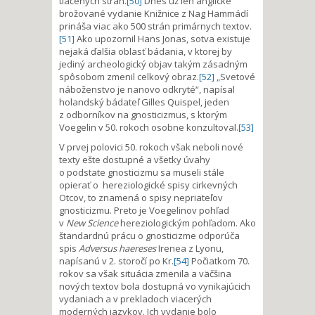
tlačených strán.
[50]
Dnes už len anglické
brožované vydanie Knižnice z Nag Hammádí
prináša viac ako 500 strán primárnych textov.
[51]
Ako upozornil Hans Jonas, sotva existuje
nejaká ďalšia oblasť bádania, v ktorej by
jediný archeologický objav takým zásadným
spôsobom zmenil celkový obraz.
[52]
„Svetové
náboženstvo je nanovo odkryté“, napísal
holandský bádateľ Gilles Quispel, jeden
z odborníkov na gnosticizmus, s ktorým
Voegelin v 50. rokoch osobne konzultoval.
[53]
V prvej polovici 50. rokoch však neboli nové
texty ešte dostupné a všetky úvahy
o podstate gnosticizmu sa museli stále
opierať o hereziologické spisy cirkevných
Otcov, to znamená o spisy nepriateľov
gnosticizmu. Preto je Voegelinov pohľad
v
New Science
hereziologickým pohľadom. Ako
štandardnú prácu o gnosticizme odporúča
spis
Adversus haereses
Irenea z Lyonu,
napísanú v 2. storočí po Kr.
[54]
Počiatkom 70.
rokov sa však situácia zmenila a väčšina
nových textov bola dostupná vo vynikajúcich
vydaniach a v prekladoch viacerých
moderných jazykov. Ich vydanie bolo