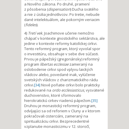
a Nového zákona. Po druhé, pramení
z pôsobenia (
dispensation
) Ducha svätého
a nie z úsilia jednotlivcov. Po tretie, nebude
dané intelektuálom, ale pokorným veriacim
(
fideles
).
4)
Tretí vek
. Joachimove učenie nemožno
chápať v kontexte gnostického sektárstva, ale
jedine v kontexte reformy katolíckej cirkvi.
Tento reformný program, ktorý vyvolal spor
o investitúru, obsahuje v sebe dve súčasti.
Prvou je pápežský (gregoriánsky) reformný
program
libertas ecclesiae
zameraný na
oslobodenie cirkvi spod vplyvu laických
vládcov alebo, povedané inak, vylúčenie
svetských vládcov z charizmatického rádu
cirkvi.
[34]
Nové poňatie cirkvi bolo prakticky
redukované na
ordo ecclesiasticus
, vysvätené
duchovenstvo, ktoré sformovalo
hierokratickú cirkev riadenú pápežom.
[35]
Druhou je monastický reformný program,
odvíjajúci sa od reforiem v Cluny a v ktorom
pokračovali cisterciáni, zameraný na
spiritualizáciu cirkvi. Bezprecedentné
vzplanutie monasticizmu v 12. storočí,