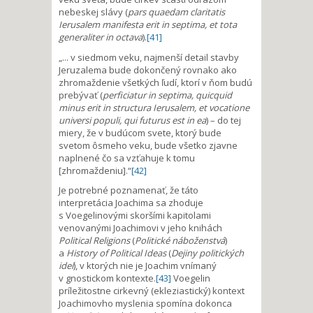
nebeskej slávy (
pars quaedam claritatis
Ierusalem manifesta erit in septima, et tota
generaliter in octava
).
[41]
„... v siedmom veku, najmenší detail stavby
Jeruzalema bude dokončený rovnako ako
zhromaždenie všetkých ľudí, ktorí v ňom budú
prebývať (
perficiatur in septima, quicquid
minus erit in structura Ierusalem, et vocatione
universi populi, qui futurus est in ea
) – do tej
miery, že v budúcom svete, ktorý bude
svetom ôsmeho veku, bude všetko zjavne
naplnené čo sa vzťahuje k tomu
[zhromaždeniu].“
[42]
Je potrebné poznamenať, že táto
interpretácia Joachima sa zhoduje
s Voegelinovými skoršími kapitolami
venovanými Joachimovi v jeho knihách
Political Religions
(
Politické náboženstvá
)
a
History of Political Ideas
(
Dejiny politických
ideí
), v ktorých nie je Joachim vnímaný
v gnostickom kontexte.
[43]
Voegelin
príležitostne cirkevný (ekleziastický) kontext
Joachimovho myslenia spomína dokonca