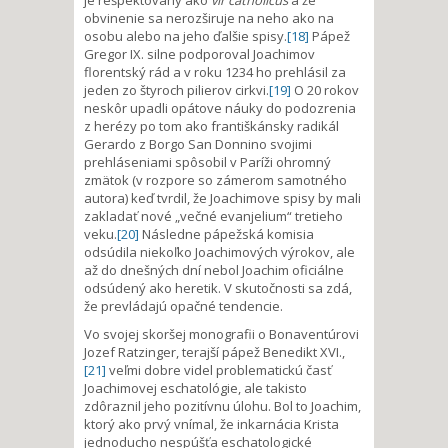
obvinenie sa nerozširuje na neho ako na
osobu alebo na jeho ďalšie spisy.
[18]
Pápež
Gregor IX. silne podporoval Joachimov
florentský rád a v roku 1234 ho prehlásil za
jeden zo štyroch pilierov cirkvi.
[19]
O 20 rokov
neskôr upadli opátove náuky do podozrenia
z herézy po tom ako františkánsky radikál
Gerardo z Borgo San Donnino svojimi
prehláseniami spôsobil v Paríži ohromný
zmätok (v rozpore so zámerom samotného
autora) keď tvrdil, že Joachimove spisy by mali
zakladať nové „večné evanjelium“ tretieho
veku.
[20]
Následne pápežská komisia
odsúdila niekoľko Joachimových výrokov, ale
až do dnešných dní nebol Joachim oficiálne
odsúdený ako heretik. V skutočnosti sa zdá,
že prevládajú opačné tendencie.
Vo svojej skoršej monografii o Bonaventúrovi
Jozef Ratzinger, terajší pápež Benedikt XVI.,
[21]
veľmi dobre videl problematickú časť
Joachimovej eschatológie, ale takisto
zdôraznil jeho pozitívnu úlohu. Bol to Joachim,
ktorý ako prvý vnímal, že inkarnácia Krista
jednoducho nespúšťa eschatologické