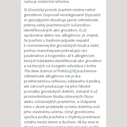
rastu je vnútorná reforma.
3)
Gnostický prorok
. Joachim istotne nebol
gnostikom. Doposiaľ neredigované
Expositio
in apocalypsim
obsahuje jasné odmietnutie
jedinej sekty Joachimových súčasníkov
identifikovaných ako gnostikov, či už
oprávnene alebo nie, albigéncov. Je zrejmé,
že Joachim v žiadnom prípade nepatril
k rovnomernej línii gnostických hnutí a siekt,
počnúc manichejcami pokračujúc cez
pauliniánov a bogomilov až k albigéncom,
ktorých bádatelia identifikovali ako gnostikov
a na ktorých sa Voegelin odvoláva v knihe
The New Science of Politics
.
[29]
Joachimove
odmietnutie albigéncov nie je iba
protiheretickou reflexiou oddaného katolíka,
ale zároveň poukazuje na jeho hlboké
poznatky gnostických doktrín, získané či už
prostredníctvom štúdia cirkevných Otcov
alebo súčasnejších prameňov, a chápanie
toho v akom protiklade sú tieto doktríny voči
jeho vlastnému učeniu. Omyl gnosticizmu
spočíva podľa Joachima v chybnej predstave
vzťahu medzi telom a duchom. Ak by sme to
chceli vyjadriť Voegelinovými slovami, mohli