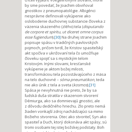
by sme povedať, že Joachim obviňoval
gnostikov z pneumopatológie. Albigénci
nesprávne definovali vykúpenie ako
oslobodenie duchovnej substancie človeka z
väzenia skazeného (zlého) tela (
disputando
de corpore et spiritu, ut diceret omne corpus
esse fugiendum
).
[30]
Na druhej strane Joachim
popisuje spásu v tradičných pavlovských
pojmoch, pričom tvrdí, že Kristov spasiteľský
akt spočíva v ukrižovaní tela čo umožňuje
človeku spojiť sa s mystickým telom
Kristovým. Inými slovami, kresťanské
vykúpenie je aktom božej milosti,
transformáciou tela pozostávajúceho z mäsa
na telo duchovné –
sóma pneumatikon
, teda
nie ako únik z tela a sveta (
kosmos
).
[31]
Spása je nevyhnutná nie preto, že by sa
ľudská duša stratila v skazenom stvorení
Démiurga, ako sa domnievajú gnostici, ale
z dôvodu dedičného hriechu. Zlo preto nemá
žiaden vonkajší zdroj nachádzajúci sa mimo
Božieho stvorenia. Otec ako stvoriteľ, Syn ako
spasiteľ a Duch, ktorý dokonáva akt spásy, sú
tromi osobami tej istej božskej podstaty. Boh