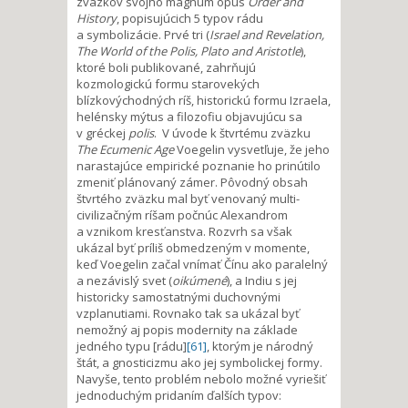
zväzkov svojho magnum opus
Order and
History
, popisujúcich 5 typov rádu
a symbolizácie. Prvé tri (
Israel and Revelation,
The World of the Polis, Plato and Aristotle
),
ktoré boli publikované, zahrňujú
kozmologickú formu starovekých
blízkovýchodných ríš, historickú formu Izraela,
helénsky mýtus a filozofiu objavujúcu sa
v gréckej
polis
. V úvode k štvrtému zväzku
The Ecumenic Age
Voegelin vysvetľuje, že jeho
narastajúce empirické poznanie ho prinútilo
zmeniť plánovaný zámer. Pôvodný obsah
štvrtého zväzku mal byť venovaný multi-
civilizačným ríšam počnúc Alexandrom
a vznikom kresťanstva. Rozvrh sa však
ukázal byť príliš obmedzeným v momente,
keď Voegelin začal vnímať Čínu ako paralelný
a nezávislý svet (
oikúmené
), a Indiu s jej
historicky samostatnými duchovnými
vzplanutiami. Rovnako tak sa ukázal byť
nemožný aj popis modernity na základe
jedného typu [rádu]
[61]
, ktorým je národný
štát, a gnosticizmu ako jej symbolickej formy.
Navyše, tento problém nebolo možné vyriešiť
jednoduchým pridaním ďalších typov: