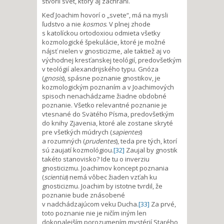
stvoril svet, ktorý aj zachráni.
Keď Joachim hovorí o „svete“, má na mysli
ľudstvo a nie
kosmos
. V plnej zhode
s katolíckou ortodoxiou odmieta všetky
kozmologické špekulácie, ktoré je možné
nájsť nielen v gnosticizme, ale taktiež aj vo
východnej kresťanskej teológií, predovšetkým
v teológií alexandrijského typu. Gnóza
(
gnosis
), spásne poznanie gnostikov, je
kozmologickým poznaním a v Joachimových
spisoch nenachádzame žiadne obdobné
poznanie. Všetko relevantné poznanie je
vtesnané do Svätého Písma, predovšetkým
do knihy Zjavenia, ktoré ale zostane skryté
pre všetkých múdrych (
sapientes
)
a rozumných (
prudentes
), teda pre tých, ktorí
sú zaujatí kozmológiou.
[32]
Zaujal by gnostik
takéto stanovisko? Ide tu o inverziu
gnosticizmu. Joachimov koncept poznania
(
scientia
) nemá vôbec žiaden vzťah ku
gnosticizmu. Joachim by istotne tvrdil, že
poznanie bude znásobené
v nadchádzajúcom veku Ducha.
[33]
Za prvé,
toto poznanie nie je ničím iným len
dokonalejším porozumením mystérií Starého