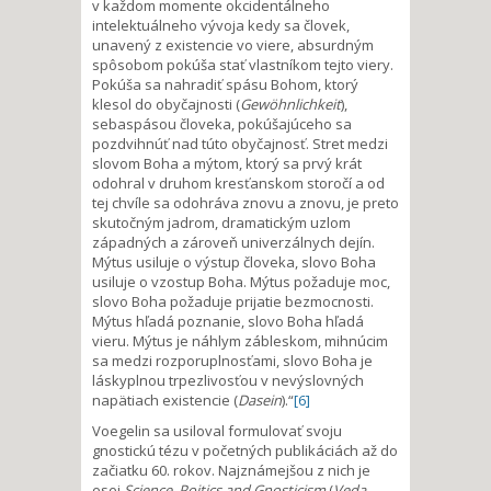
v každom momente okcidentálneho
intelektuálneho vývoja kedy sa človek,
unavený z existencie vo viere, absurdným
spôsobom pokúša stať vlastníkom tejto viery.
Pokúša sa nahradiť spásu Bohom, ktorý
klesol do obyčajnosti (
Gewöhnlichkeit
),
sebaspásou človeka, pokúšajúceho sa
pozdvihnúť nad túto obyčajnosť. Stret medzi
slovom Boha a mýtom, ktorý sa prvý krát
odohral v druhom kresťanskom storočí a od
tej chvíle sa odohráva znovu a znovu, je preto
skutočným jadrom, dramatickým uzlom
západných a zároveň univerzálnych dejín.
Mýtus usiluje o výstup človeka, slovo Boha
usiluje o vzostup Boha. Mýtus požaduje moc,
slovo Boha požaduje prijatie bezmocnosti.
Mýtus hľadá poznanie, slovo Boha hľadá
vieru. Mýtus je náhlym zábleskom, mihnúcim
sa medzi rozporuplnosťami, slovo Boha je
láskyplnou trpezlivosťou v nevýslovných
napätiach existencie (
Dasein
).“
[6]
Voegelin sa usiloval formulovať svoju
gnostickú tézu v početných publikáciách až do
začiatku 60. rokov. Najznámejšou z nich je
esej
Science, Poitics and Gnosticism
(
Veda,