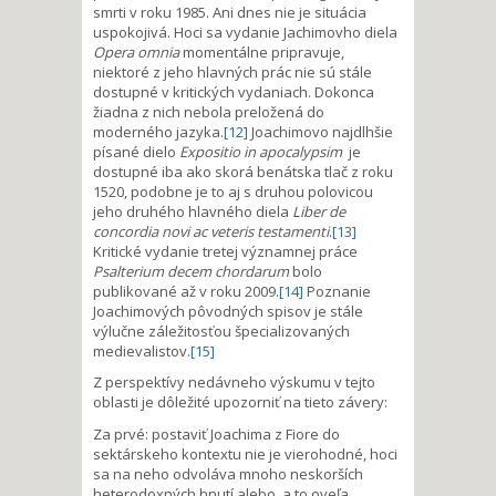
smrti v roku 1985. Ani dnes nie je situácia
uspokojivá. Hoci sa vydanie Jachimovho diela
Opera omnia
momentálne pripravuje,
niektoré z jeho hlavných prác nie sú stále
dostupné v kritických vydaniach. Dokonca
žiadna z nich nebola preložená do
moderného jazyka.
[12]
Joachimovo najdlhšie
písané dielo
Expositio in apocalypsim
je
dostupné iba ako skorá benátska tlač z roku
1520, podobne je to aj s druhou polovicou
jeho druhého hlavného diela
Liber de
concordia novi ac veteris testamenti
.
[13]
Kritické vydanie tretej významnej práce
Psalterium decem chordarum
bolo
publikované až v roku 2009.
[14]
Poznanie
Joachimových pôvodných spisov je stále
výlučne záležitosťou špecializovaných
medievalistov.
[15]
Z perspektívy nedávneho výskumu v tejto
oblasti je dôležité upozorniť na tieto závery:
Za prvé: postaviť Joachima z Fiore do
sektárskeho kontextu nie je vierohodné, hoci
sa na neho odvoláva mnoho neskorších
heterodoxných hnutí alebo, a to oveľa