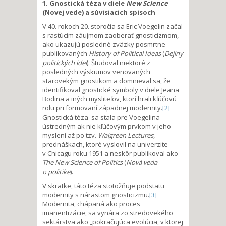
1. Gnostická téza v diele
New Science
(Novej vede) a súvisiacich spisoch
V 40. rokoch 20. storočia sa Eric Voegelin začal
s rastúcim záujmom zaoberať gnosticizmom,
ako ukazujú posledné zväzky posmrtne
publikovaných
History of Political Ideas
(
Dejiny
politických ideí
). Študoval niektoré z
posledných výskumov venovaných
starovekým gnostikom a domnieval sa, že
identifikoval gnostické symboly v diele Jeana
Bodina a iných mysliteľov, ktorí hrali kľúčovú
rolu pri formovaní západnej modernity.
[2]
Gnostická téza sa stala pre Voegelina
ústredným ak nie kľúčovým prvkom v jeho
myslení až po tzv.
Walgreen Lectures
,
prednáškach, ktoré vyslovil na univerzite
v Chicagu roku 1951 a neskôr publikoval ako
The New Science of Politics
(
Nová veda
o politike
).
V skratke, táto téza stotožňuje podstatu
modernity s nárastom gnosticizmu.
[3]
Modernita, chápaná ako proces
imanentizácie, sa vynára zo stredovekého
sektárstva ako „pokračujúca evolúcia, v ktorej