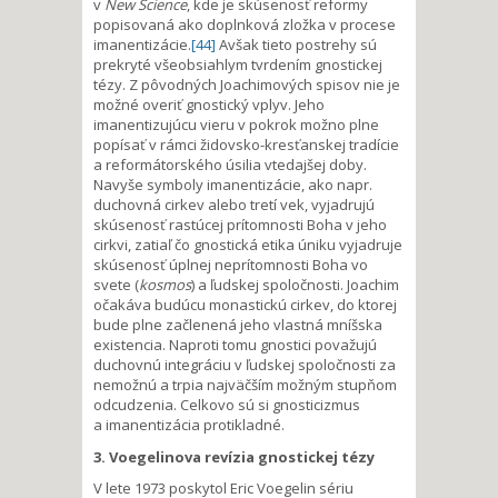
v
New Science
, kde je skúsenosť reformy
popisovaná ako doplnková zložka v procese
imanentizácie.
[44]
Avšak tieto postrehy sú
prekryté všeobsiahlym tvrdením gnostickej
tézy. Z pôvodných Joachimových spisov nie je
možné overiť gnostický vplyv. Jeho
imanentizujúcu vieru v pokrok možno plne
popísať v rámci židovsko-kresťanskej tradície
a reformátorského úsilia vtedajšej doby.
Navyše symboly imanentizácie, ako napr.
duchovná cirkev alebo tretí vek, vyjadrujú
skúsenosť rastúcej prítomnosti Boha v jeho
cirkvi, zatiaľ čo gnostická etika úniku vyjadruje
skúsenosť úplnej neprítomnosti Boha vo
svete (
kosmos
) a ľudskej spoločnosti. Joachim
očakáva budúcu monastickú cirkev, do ktorej
bude plne začlenená jeho vlastná mníšska
existencia. Naproti tomu gnostici považujú
duchovnú integráciu v ľudskej spoločnosti za
nemožnú a trpia najväčším možným stupňom
odcudzenia. Celkovo sú si gnosticizmus
a imanentizácia protikladné.
3. Voegelinova revízia gnostickej tézy
V lete 1973 poskytol Eric Voegelin sériu