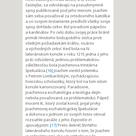
častejšie, sa odvolávajú na pseudonymné
spisy publikované pod jeho menom. Joachim
sám seba považoval za ortodoxného katolíka
a vo svojom testamente predložil všetky svoje
spisy dohľadu cirkvi. Bol poradcom pápežov
a kardinálov. Po celú dobu svojej práce bránil
primát rímskeho biskupského stolca proti
všetkým požiadavkám kráľov, cisárov
a východných cirkví. Keď bola na IV.
lateránskom koncile v roku 1215 jedna z jeho
prác odsúdená, jedinou problematickou
záležitosťou bola Joachimova trinitárna
špekulácia.
[16]
Joachim viedol polemiku
s Petrom Lombardským, vychádzajúcou
hviezdou scholastiky, ktorý bol na tom istom
koncile kanonizovaný. Paradoxne,
Joachimova eschatológia a teológia dejín
nebola považovaná za problematickú. Pápež
Inocent III., ktorý zvolal koncil, prijal prvky
Joachimovej eschatologickej špekulácie
a dokonca v jednom zo svojich listov citoval
rozsiahle pasáže z jeho
Expositio
in
a
pocalypsim
.
[17]
Preto dekrét štvrtého
lateránskeho koncilu hovorí o tom, že Joachim
je rešpektovaný ako
vir catholicus
a že