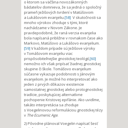
o ktorom sa väčšina novozákonných
bádateľov domnieva, že sa jedná o spoločný
prameň Ježišových tvrdení v Matúšovom
a Lukášovom evanjeliu.
[58]
V skutočnosti sa
mnoho výrokov zhoduje s tými, ktoré
nachádzame v Novom Zákone. Je
pravdepodobné, že raná verzia evanjelia
bola napísaná približne v rovnakom čase ako
Markovo, Matúšovo a Lukášovo evanjelium.
[59]
V každom prípade sú Ježišove výroky
v Tomášovom evanjeliu viac
prispôsobiteľnejšie gnostickej teológií,
[60]
nemožno ich však pripísať žiadnej gnostickej
skupine či škole. Tomášovo evanjelium
súčasne vykazuje podobnosti s Jánovým
evanjeliom. Je možné ho interpretovať ako
jeden z prvých dôkazov existencie
samostatnej gnostickej alebo protognostickej
tradície, poskytujúcej alternatívne
pochopenie Kristovej epifánie. Ako uvidíme,
takáto interpretácia sa zhoduje
s Voegelinovou reformuláciou gnostickej tézy
v
The Ecumenic Age
.
2) Pôvodne plánoval Voegelin napísať šesť