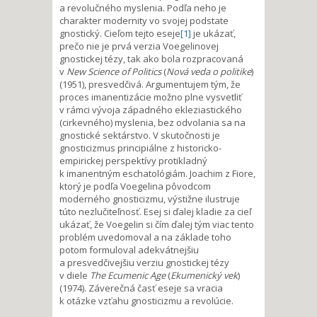
a revolučného myslenia. Podľa neho je
charakter modernity vo svojej podstate
gnostický. Cieľom tejto eseje
[1]
je ukázať,
prečo nie je prvá verzia Voegelinovej
gnostickej tézy, tak ako bola rozpracovaná
v
New Science of Politics
(
Nová veda o politike
)
(1951), presvedčivá. Argumentujem tým, že
proces imanentizácie možno plne vysvetliť
v rámci vývoja západného ekleziastického
(cirkevného) myslenia, bez odvolania sa na
gnostické sektárstvo. V skutočnosti je
gnosticizmus principiálne z historicko-
empirickej perspektívy protikladný
k imanentným eschatológiám. Joachim z Fiore,
ktorý je podľa Voegelina pôvodcom
moderného gnosticizmu, výstižne ilustruje
túto nezlučiteľnosť. Esej si ďalej kladie za cieľ
ukázať, že Voegelin si čím ďalej tým viac tento
problém uvedomoval a na základe toho
potom formuloval adekvátnejšiu
a presvedčivejšiu verziu gnostickej tézy
v diele
The Ecumenic Age
(
Ekumenický vek
)
(1974). Záverečná časť eseje sa vracia
k otázke vzťahu gnosticizmu a revolúcie.