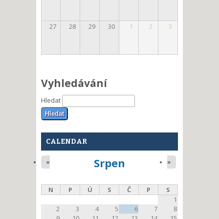
27
28
29
30
1
2
3
Vyhledávání
Hledat
CALENDAR
Srpen
«
»
N
P
Ú
S
Č
P
S
1
2
3
4
5
6
7
8
9
10
11
12
13
14
15