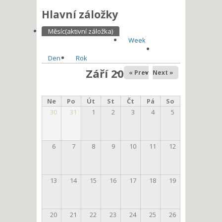
Hlavní záložky
Měsíc
(aktivní záložka)
Week
Den
Rok
Září 2026
« Prev
Next »
Ne
Po
Út
St
Čt
Pá
So
30
31
1
2
3
4
5
6
7
8
9
10
11
12
13
14
15
16
17
18
19
20
21
22
23
24
25
26